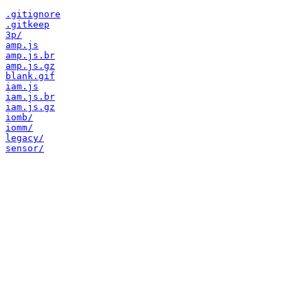
.gitignore
.gitkeep
3p/
amp.js
amp.js.br
amp.js.gz
blank.gif
iam.js
iam.js.br
iam.js.gz
iomb/
iomm/
legacy/
sensor/